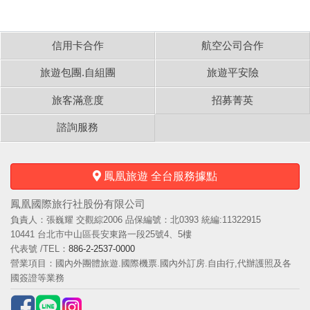
大
陸
信用卡合作
航空公司合作
旅遊包團.自組團
旅遊平安險
太
旅客滿意度
招募菁英
平
洋
諮詢服務
島
嶼
鳳凰旅遊 全台服務據點
鳳凰國際旅行社股份有限公司
台
負責人：張巍耀 交觀綜2006 品保編號：北0393 統編:11322915
灣
10441 台北市中山區長安東路一段25號4、5樓
代表號 /TEL：
886-2-2537-0000
營業項目：國內外團體旅遊.國際機票.國內外訂房.自由行,代辦護照及各
國簽證等業務
台
灣