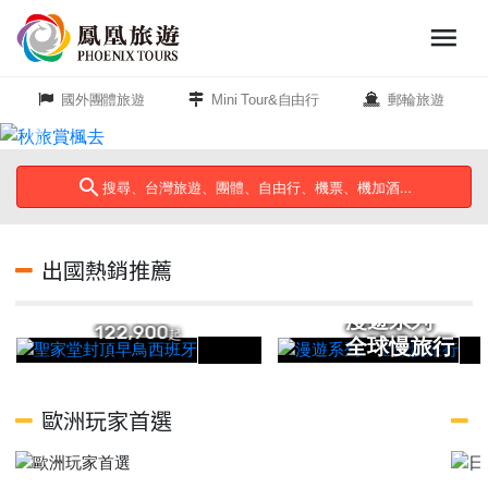
menu
旅
遊
國外團體旅遊
Mini Tour&自由行
郵輪旅遊
頻
道
search
搜尋、台灣旅遊、團體、自由行、機票、機加酒…
close
出國熱銷推薦
聖家堂封頂
歐
早鳥西班牙
洲
漫遊系列
122,900
起
全球慢旅行
美
歐洲玩家首選
洲