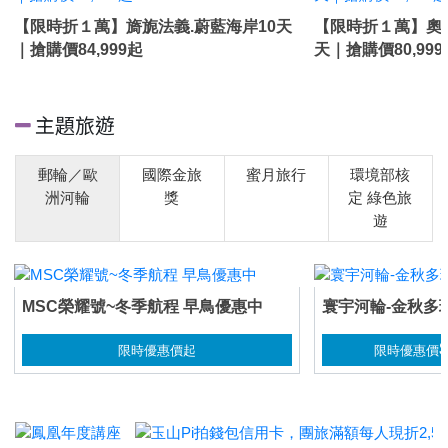
非
【限時折１萬】旖旎法義.蔚藍海岸10天
【限時折１萬】奧
洲
｜搶購價84,999起
天｜搶購價80,999
主題旅遊
東
南
郵輪／歐
國際金旅
蜜月旅行
環境部核
亞
洲河輪
獎
定 綠色旅
遊
日
本
MSC榮耀號~冬季航程 早鳥優惠中
寰宇河輪-金秋多瑙
限時優惠價
起
限時優惠價
韓
國