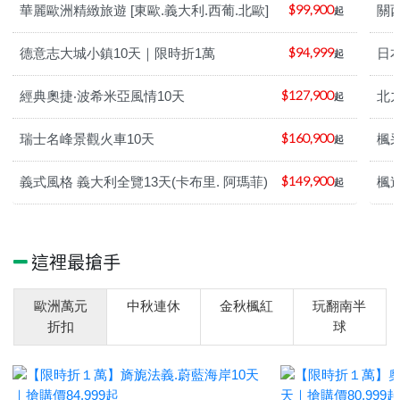
$99,900
華麗歐洲精緻旅遊 [東歐.義大利.西葡.北歐]
關
起
郵
輪
$94,999
德意志大城小鎮10天｜限時折1萬
日
起
$127,900
經典奧捷‧波希米亞風情10天
北
起
紐.
澳
$160,900
瑞士名峰景觀火車10天
楓采
起
$149,900
義式風格 義大利全覽13天(卡布里. 阿瑪菲)
楓
起
中.
西
亞
這裡最搶手
歐洲萬元
中秋連休
金秋楓紅
玩翻南半
南
折扣
球
亞